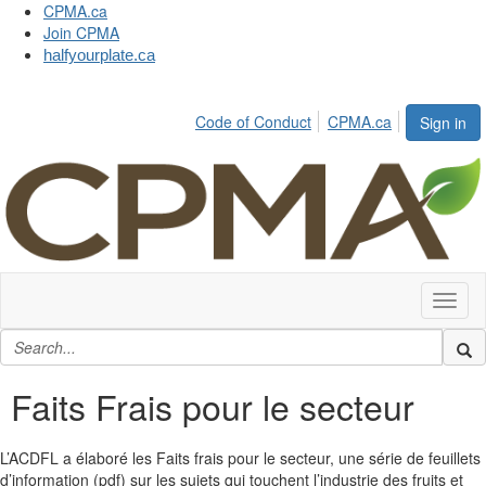
CPMA.ca
Join CPMA
halfyourplate.ca
Code of Conduct
CPMA.ca
Sign in
Toggl
naviga
Faits Frais pour le secteur
L’ACDFL a élaboré les Faits frais pour le secteur, une série de feuillets
d’information (pdf) sur les sujets qui touchent l’industrie des fruits et